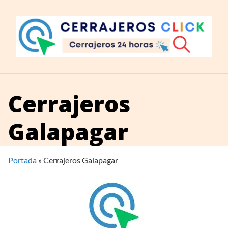
Saltar
al
contenido
Cerrajeros
Galapagar
Portada
»
Cerrajeros Galapagar